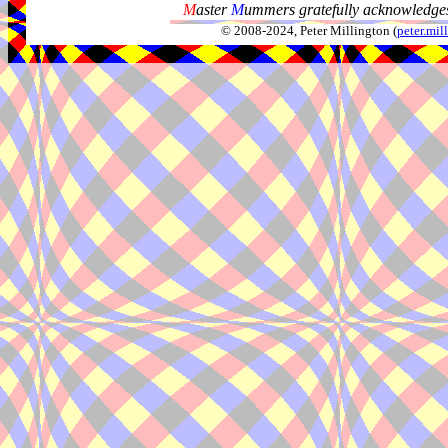
M
aster
M
ummers gratefully acknowledges
© 2008-2024, Peter Millington (
peter.mi