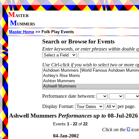
M
ASTER
M
UMMERS
Master Home
>> Folk Play Events
Search or Browse for Events
Enter keywords, or enter phrases within double 
Use Ctrl-click if you wish to select two or more op
Performance date between:
Display Format:
per page.
Ashwell Mummers
Performances up to
08-Jul-2026
Events
1 - 22
of
22
.
Click on the
icon
04-Jan-2002