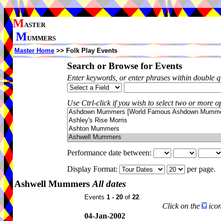
M
ASTER
M
UMMERS
Master Home
>> Folk Play Events
Search or Browse for Events
Enter keywords, or enter phrases within double 
Use Ctrl-click if you wish to select two or more op
Performance date between:
Display Format:
per page.
Ashwell Mummers
All dates
Events
1 - 20
of
22
.
Click on the
icon
04-Jan-2002