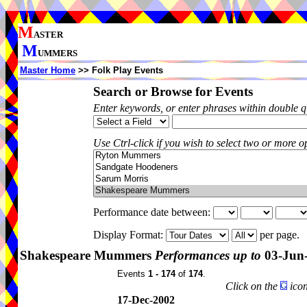
M
ASTER
M
UMMERS
Master Home
>> Folk Play Events
Search or Browse for Events
Enter keywords, or enter phrases within double 
Use Ctrl-click if you wish to select two or more op
Performance date between:
Display Format:
per page.
Shakespeare Mummers
Performances up to
03-Jun
Events
1 - 174
of
174
.
Click on the
icon
17-Dec-2002