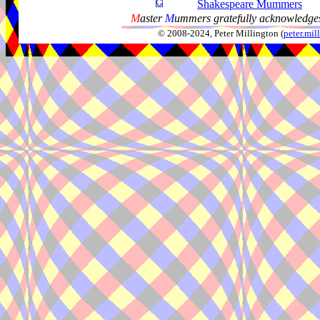
Shakespeare Mummers
M
aster
M
ummers gratefully acknowledges
© 2008-2024, Peter Millington (
peter.mi