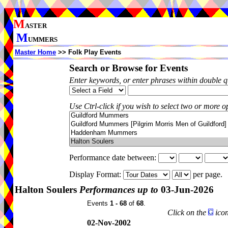
M
ASTER
M
UMMERS
Master Home
>> Folk Play Events
Search or Browse for Events
Enter keywords, or enter phrases within double 
Use Ctrl-click if you wish to select two or more op
Performance date between:
Display Format:
per page.
Halton Soulers
Performances up to
03-Jun-2026
Events
1 - 68
of
68
.
Click on the
icon
02-Nov-2002